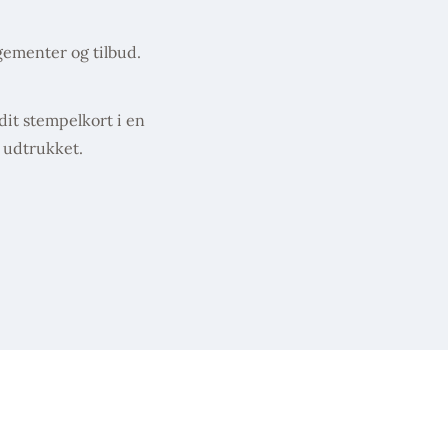
gementer og tilbud.
dit stempelkort i en
r udtrukket.