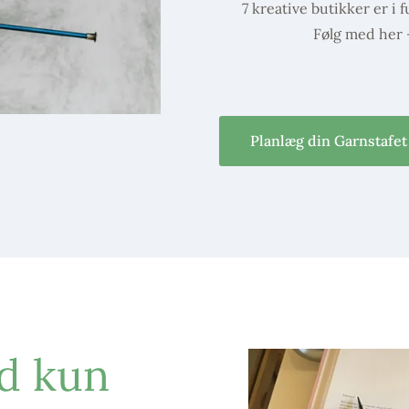
7 kreative butikker er i
Følg med her 
Planlæg din Garnstafet
d kun