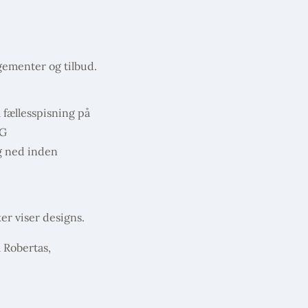
gementer og tilbud.
 fællesspisning på
NG
g ned inden
r viser designs.
 Robertas,