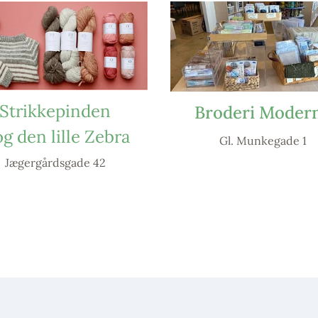
Strikkepinden
Broderi Moder
og den lille Zebra
Gl. Munkegade 1
Jægergårdsgade 42