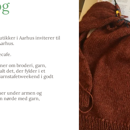
og
tikker i Aarhus inviterer til
Aarhus.
ecafe.
baner om broderi, garn,
lt det, der fylder i et
 Garnstafetweekend i godt
ner under armen og
an nørde med garn,