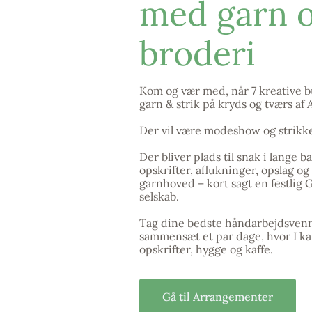
med garn 
broderi
Kom og vær med, når 7 kreative bu
garn & strik på kryds og tværs af 
Der vil være modeshow og strikk
Der bliver plads til snak i lange 
opskrifter, aflukninger, opslag og a
garnhoved – kort sagt en festlig
selskab.
Tag dine bedste håndarbejdsven
sammensæt et par dage, hvor I k
opskrifter, hygge og kaffe.
Gå til Arrangementer