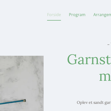
Forside
Program
Arrange
–
Garnsta
m
Oplev et sandt gar