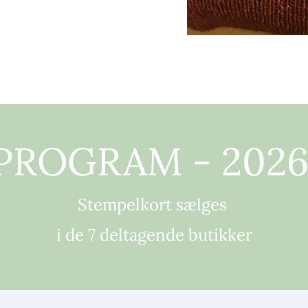
PROGRAM - 202
Stempelkort sælges
i de 7 deltagende butikker